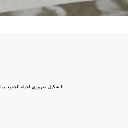
التشكيل ضروري لحياة الجميع. يمكنك رؤيته في الشامبو ومستحضرات التجميل وبراميل الزيت التي تستخدمها كثيرًا. هناك العديد من المزايا في صنع التشكيلات.