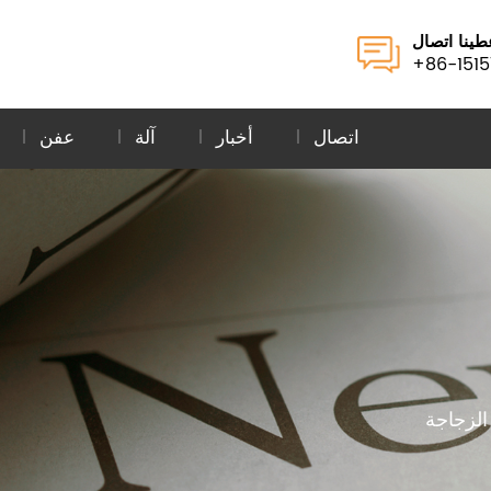
طينا اتصال
+86-1515
اتصال
أخبار
آلة
عفن
الزجاجة