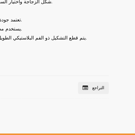
4. شكل الزجاجة واختيار السعة للتشكيلات أكثر حساسية ، والتي يمكن أن تنتج منتجات بأشكال زجاجات مختلفة وسعات مختلفة ، وتثري تنوع المنتجات.
1. تعتمد جودة التشكيل على جودة التشكيلات الموردة. هناك نوعان من التشكيلات لقولبة الحقن ، أحدهما بوابة طويلة والآخر بوابة قصيرة.
2. يستخدم مصنعو التشكيلات المحلية في الغالب التشكيلات ذات البوابة القصيرة ، بينما في الخارج تستخدم الأشكال ذات البوابة الطويلة.
3. يتم قطع التشكيل ذو الفم البلاستيكي الطويل بسبب البوابة الموجودة في الأسفل ، بحيث يتم توزيع التوتر بالتساوي أثناء عملية النفخ ، بحيث تكون جودة الزجاجة أفضل.
التراجع