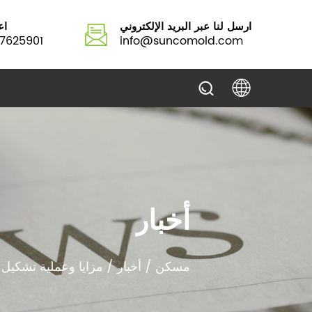
ارسل لنا عبر البريد الإلكتروني
اع
7625901
info@suncomold.com
أخبار
مسكن
/
أخبار
/
مزايا وعملية تشكيل 