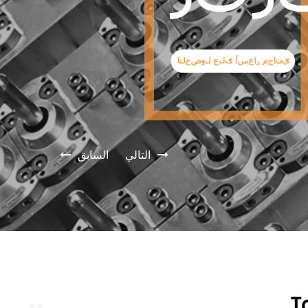
التالي
السابق
T