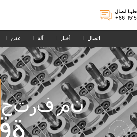
طينا اتصال
+86-1515
اتصال
أخبار
آلة
عفن