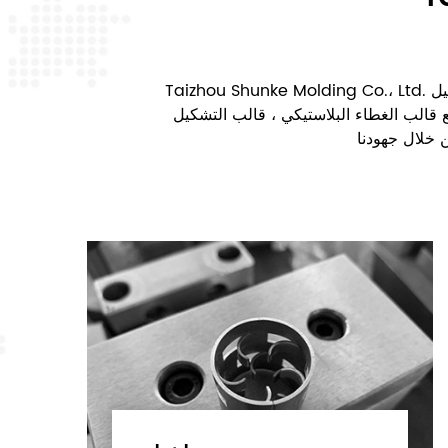
تشكيل PET ، قالب النفخ. لقد كان مصنعنا أحد أكثر المصنعين والموردين