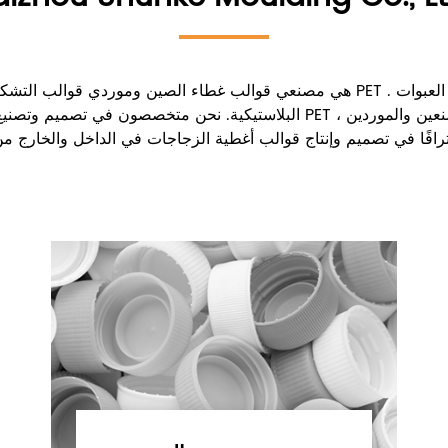
. نحن ملتزمون بتقديم حلول متكاملة لصناعة العبوات
مصنعي قوالب غطاء الصين وموردي قوالب التشكيل PET
Taizhou Shunke Molding Co.، Ltd. هي
البلاستيكية. نحن متخصصون في تصميم وتصنيع قالب الغطاء البلاستيكي ، قالب ال