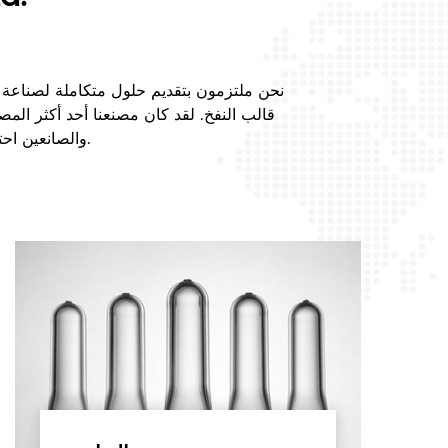
والصانعين احترافًا في تصميم وإنتاج قوالب أغطية الزجاجات في الداخل والخارج من خلال جهودنا.