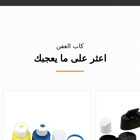
كاب العفن
اعثر على ما يعجبك