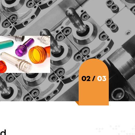
02
/
03
d.