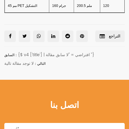
120
200.5 ملم
160 جرام
45 مم PET التشكيل
التراجع
{$ v4 ['title'] | افتراضي = "لا سابق مقالة "}
السابق：
لا توجد مقالة تالية
التالي：
اتصل بنا