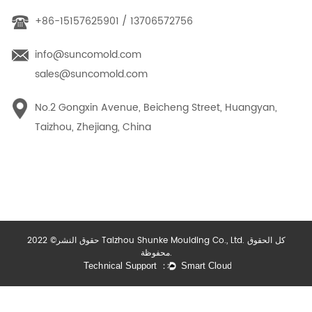
+86-15157625901 / 13706572756
info@suncomold.com
sales@suncomold.com
No.2 Gongxin Avenue, Beicheng Street, Huangyan,
Taizhou, Zhejiang, China
حقوق النشر© 2022 Taizhou Shunke Moulding Co., Ltd. كل الحقوق
محفوظة.