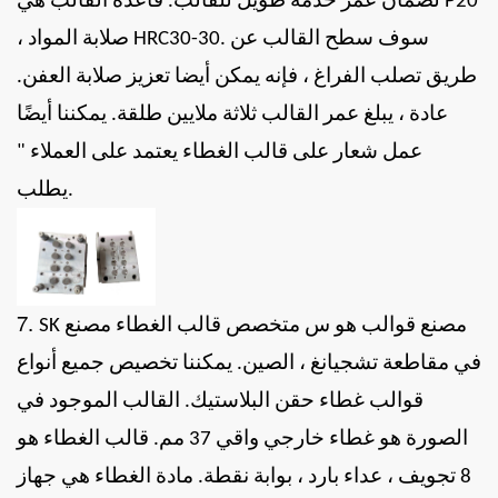
لضمان عمر خدمة طويل للقالب. قاعدة القالب هي P20
، صلابة المواد HRC30-30. سوف سطح القالب عن
طريق تصلب الفراغ ، فإنه يمكن أيضا تعزيز صلابة العفن.
عادة ، يبلغ عمر القالب ثلاثة ملايين طلقة. يمكننا أيضًا
عمل شعار على قالب الغطاء يعتمد على العملاء
"
يطلب.
7.
مصنع قوالب
هو
س
متخصص
قالب الغطاء
مصنع
SK
في مقاطعة تشجيانغ ، الصين.
يمكننا تخصيص جميع أنواع
قوالب غطاء حقن البلاستيك. القالب الموجود في
الصورة هو غطاء خارجي واقي 37 مم. قالب الغطاء هو
8 تجويف ، عداء بارد ، بوابة نقطة. مادة الغطاء هي جهاز