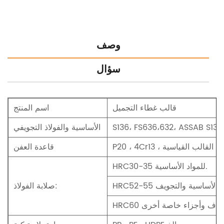
وصف
سؤال
قالب غطاء التجميل
اسم المنتج
S136، FS636،632، ASSAB S136
الأساسية والفولاذ التجويفي
P20 ، ، قاعدة القالب القياسية
قاعدة العفن
HRC30-35 للمواد الأساسية.
صلابة الفولاذ: