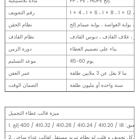
PP ، PE ، HDPE إلخ.
مادة بلاستيكية
رقم التجويف
 ، بوابة الغواصة ، بوابة صمام إلخ
نظام الحقن
ير ، غلاف القاذف ، دبوس القاذف
نظام القاذف
بناء على تصميم الغطاء
دورة الزمن
45-60 يوم
موعد التسليم
ما لا يقل عن 3 ملايين طلقة
عمر العفن
سنة واحدة أو مليون طلقة
الضمان الوقت
ميزة قالب غطاء التجميل
410.2 / 410،24 / 410،28 / 410،32 / 400 إلخ
2. كل تجويف و قلب له نظام تبريد مستقل لقالب عداء ساخن.