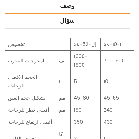
وصف
سؤال
S
SK-10-1
SK-5إل-2
تخصيص
1600-
1
700-900
بف
المخرجات النظرية
1800
1
الحجم الأقصى
L
5
10
10
للزجاجة
4
45-65
45-80
مم
تشكيل حجم العنق
2
240
180
مم
أقصى قطر للزجاجة
4
430
350
أقصى ارتفاع للزجاجة
كا
2
1
2
رقم تجويف القالب