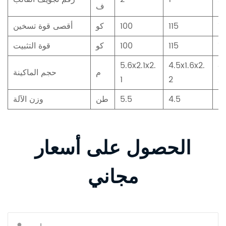
ف
1
115
100
كو
أقصى قوة تسخين
12
115
100
كو
قوة التثبيت
5.6x2.1x2.
4.5x1.6x2.
4.
م
حجم الماكينة
1
2
2
5.
4.5
5.5
طن
وزن الآلة
الحصول على أسعار
مجاني