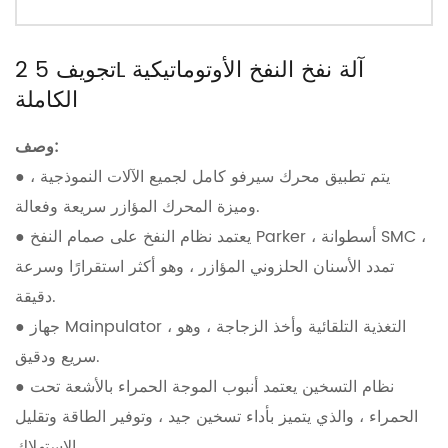
2 تجويف 5L آلة نفخ النفخ الأوتوماتيكية
الكاملة
وصف:
● يتم تطبيق محرك سيرفو كامل لجميع الآلات النموذجية ،
وميزة المحرك المؤازر سريعة وفعالة.
● يعتمد نظام النفخ على صمام النفخ Parker ، أسطوانة SMC ،
تمدد الأسنان الحلزوني المؤازر ، وهو أكثر استقرارًا وسرعة
دقيقة.
● جهاز Mainpulator ، التغذية التلقائية وأخذ الزجاجة ، وهو
سريع ودقيق.
● نظام التسخين يعتمد أنبوب الموجة الحمراء بالأشعة تحت
الحمراء ، والذي يتميز بأداء تسخين جيد ، وتوفير الطاقة وتقليل
الاستهلاك.