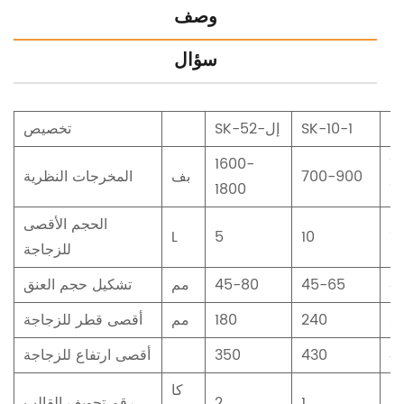
وصف
سؤال
S
SK-10-1
SK-5إل-2
تخصيص
1600-
1
700-900
بف
المخرجات النظرية
1800
1
الحجم الأقصى
L
5
10
10
للزجاجة
4
45-65
45-80
مم
تشكيل حجم العنق
2
240
180
مم
أقصى قطر للزجاجة
4
430
350
أقصى ارتفاع للزجاجة
كا
2
1
2
رقم تجويف القالب