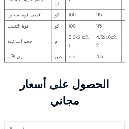
ف
1
115
100
كو
أقصى قوة تسخين
12
115
100
كو
قوة التثبيت
5.6x2.1x2.
4.5x1.6x2.
4.
م
حجم الماكينة
1
2
2
5.
4.5
5.5
طن
وزن الآلة
الحصول على أسعار
مجاني