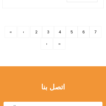
‹‹
‹
2
3
4
5
6
7
›
››
اتصل بنا