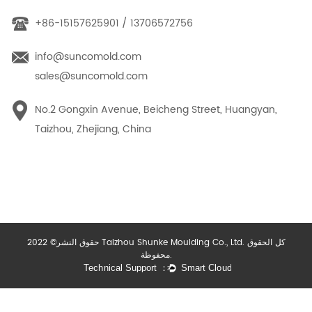
+86-15157625901 / 13706572756
info@suncomold.com
sales@suncomold.com
No.2 Gongxin Avenue, Beicheng Street, Huangyan,
Taizhou, Zhejiang, China
حقوق النشر© 2022 Taizhou Shunke Moulding Co., Ltd. كل الحقوق
محفوظة.